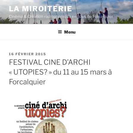
Aller
LA MIROITERIE
au
Cinéma & Création radiophonique en pays de Forcalquier
contenu
principal
Menu
PUBLIÉ
16 FÉVRIER 2015
LE
FESTIVAL CINE D’ARCHI
« UTOPIES? » du 11 au 15 mars à
Forcalquier