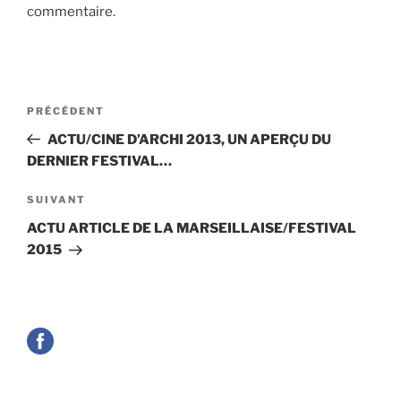
commentaire.
Navigation
Article
PRÉCÉDENT
de
précédent
ACTU/CINE D’ARCHI 2013, UN APERÇU DU
l’article
DERNIER FESTIVAL…
Article
SUIVANT
suivant
ACTU ARTICLE DE LA MARSEILLAISE/FESTIVAL
2015