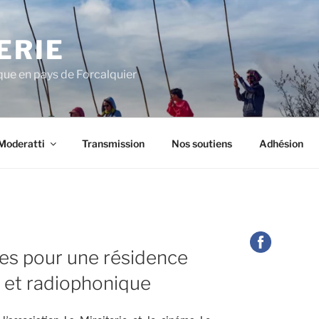
ERIE
ue en pays de Forcalquier
Moderatti
Transmission
Nos soutiens
Adhésion
es pour une résidence
 et radiophonique