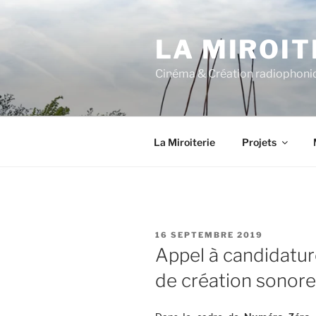
Aller
au
LA MIROIT
contenu
principal
Cinéma & Création radiophoniq
La Miroiterie
Projets
PUBLIÉ
16 SEPTEMBRE 2019
LE
Appel à candidatur
de création sonore